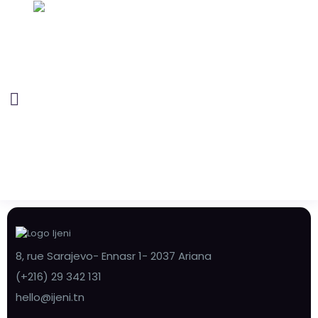
8, rue Sarajevo- Ennasr 1- 2037 Ariana
(+216) 29 342 131
hello@ijeni.tn