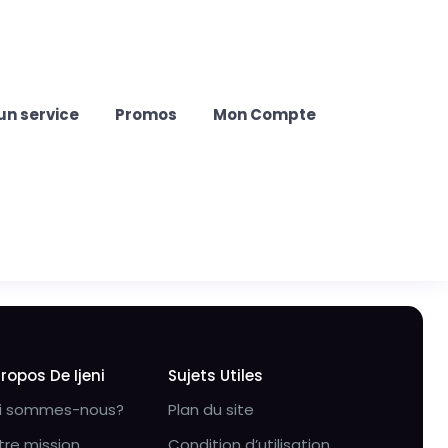
un service
Promos
Mon Compte
Propos De Ijeni
Sujets Utiles
i sommes-nous?
Plan du site
tre mission
Condition d’utilisation