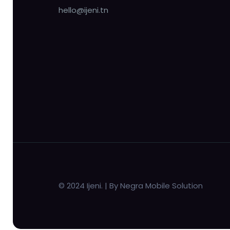
hello@ijeni.tn
© 2024 Ijeni. | By Negra Mobile Solution