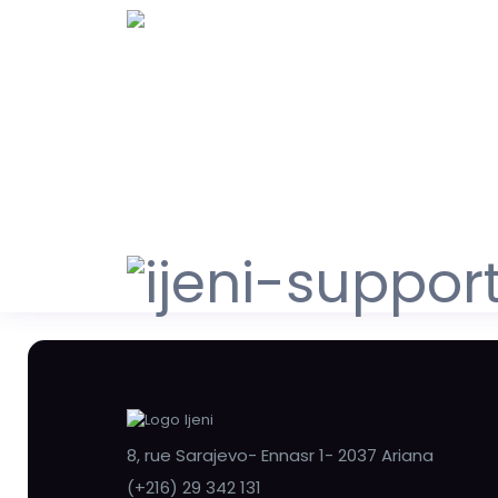
8, rue Sarajevo- Ennasr 1- 2037 Ariana
(+216) 29 342 131