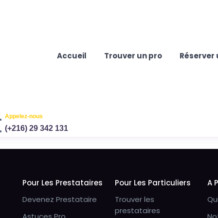
Accueil
Trouver un pro
Réserver 
Appelez-nous
(+216) 29 342 131
Pour Les Prestataires
Pour Les Particuliers
A 
Devenez Prestataire
Trouver les
Qu
prestataires
Astuces Pro
No