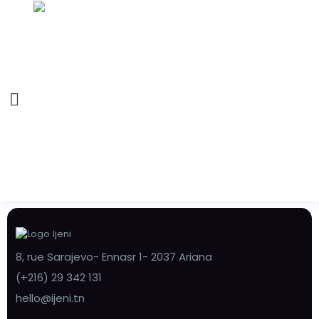
8, rue Sarajevo- Ennasr 1- 2037 Ariana
(+216) 29 342 131
hello@ijeni.tn