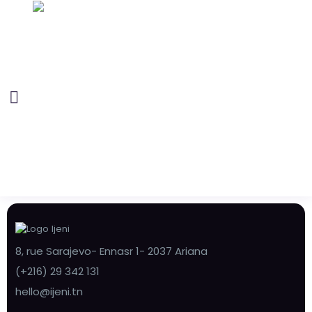
8, rue Sarajevo- Ennasr 1- 2037 Ariana
(+216) 29 342 131
hello@ijeni.tn