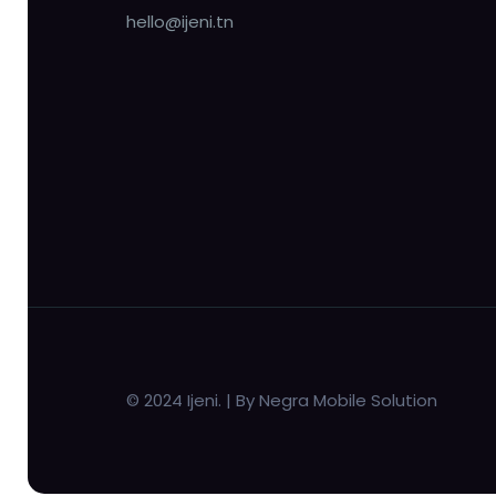
hello@ijeni.tn
© 2024 Ijeni. | By Negra Mobile Solution