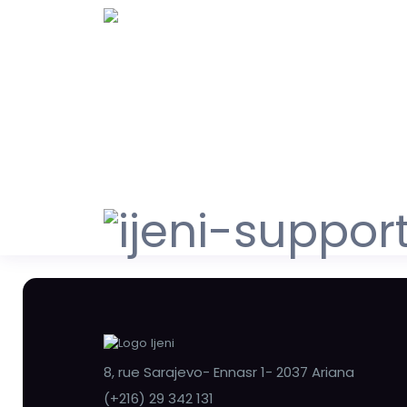
8, rue Sarajevo- Ennasr 1- 2037 Ariana
(+216) 29 342 131