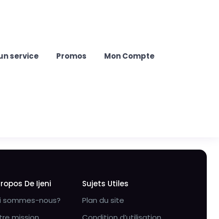
un service
Promos
Mon Compte
Propos De Ijeni
Sujets Utiles
i sommes-nous?
Plan du site
tre mission
Condition d’utilisation