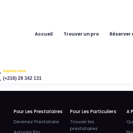
Accueil
Trouver un pro
Réserver 
Appelez-nous
(+216) 29 342 131
Pour Les Prestataires
Pour Les Particuliers
A 
Devenez Prestataire
Trouver les
Qu
prestataires
Astuces Pro
No