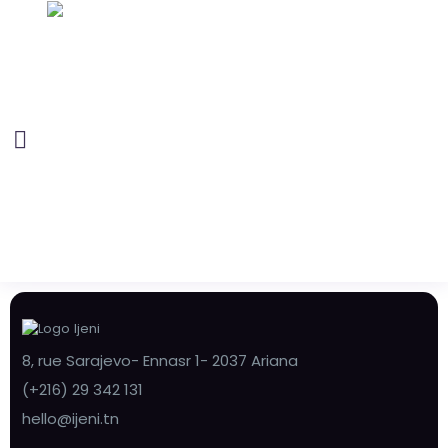
8, rue Sarajevo- Ennasr 1- 2037 Ariana
(+216) 29 342 131
hello@ijeni.tn