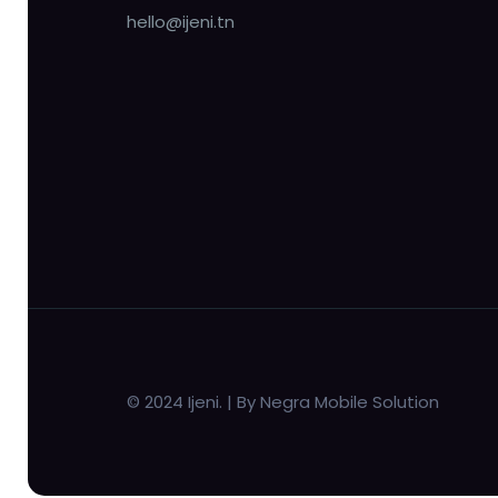
hello@ijeni.tn
© 2024 Ijeni. | By Negra Mobile Solution