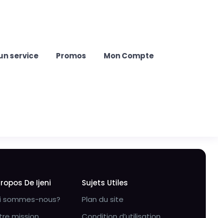
un service
Promos
Mon Compte
Propos De Ijeni
Sujets Utiles
i sommes-nous?
Plan du site
tre mission
Condition d’utilisation