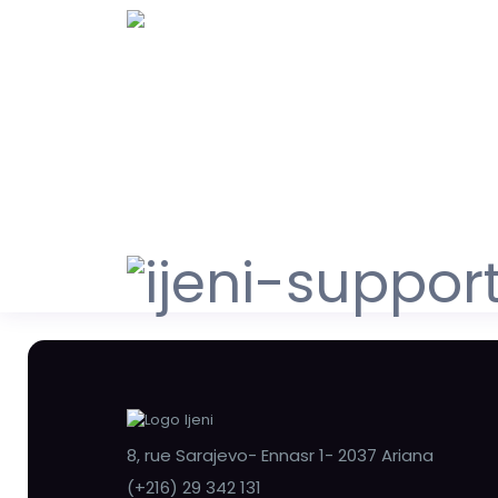
8, rue Sarajevo- Ennasr 1- 2037 Ariana
(+216) 29 342 131