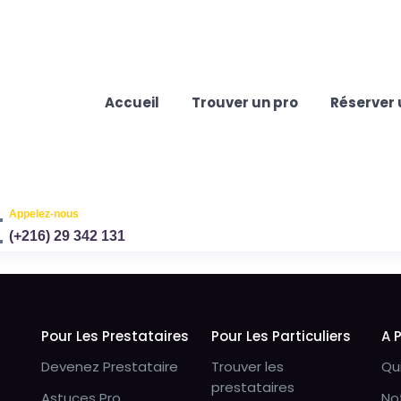
Accueil
Trouver un pro
Réserver 
Appelez-nous
(+216) 29 342 131
Pour Les Prestataires
Pour Les Particuliers
A 
Devenez Prestataire
Trouver les
Qu
prestataires
Astuces Pro
No