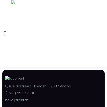
8, rue Sarajevo- Ennasr 1- 2037 Ariana
(+216) 29 342 131
hello@ijeni.tn