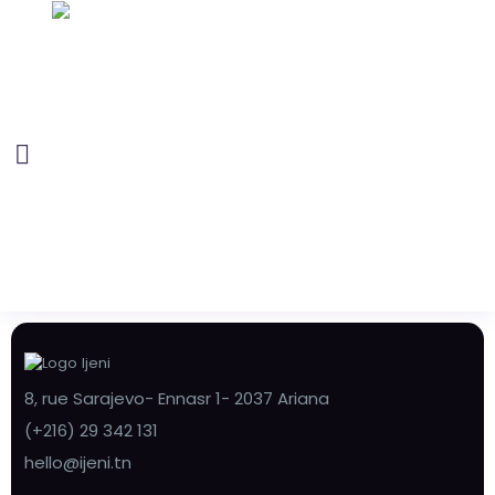
8, rue Sarajevo- Ennasr 1- 2037 Ariana
(+216) 29 342 131
hello@ijeni.tn