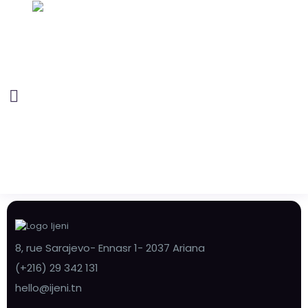
8, rue Sarajevo- Ennasr 1- 2037 Ariana
(+216) 29 342 131
hello@ijeni.tn