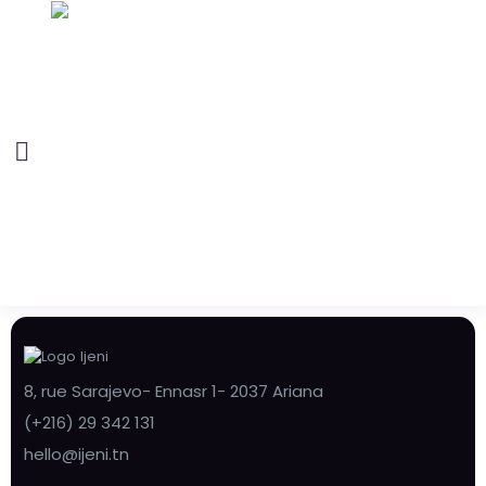
8, rue Sarajevo- Ennasr 1- 2037 Ariana
(+216) 29 342 131
hello@ijeni.tn