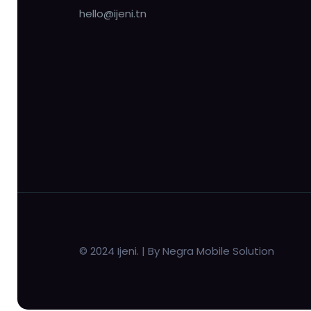
hello@ijeni.tn
© 2024 Ijeni. | By Negra Mobile Solution