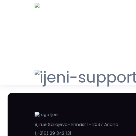
8, rue Sarajevo- Ennasr 1- 2037 Ariana
(+216) 29 342 131