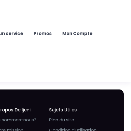
un service
Promos
Mon Compte
Propos De Ijeni
Sujets Utiles
i sommes-nous?
Plan du site
tre mission
Condition d’utilisation