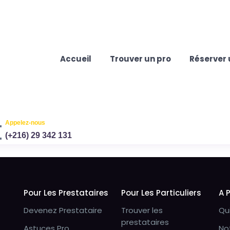
Accueil
Trouver un pro
Réserver 
Appelez-nous
(+216) 29 342 131
Pour Les Prestataires
Pour Les Particuliers
A 
Devenez Prestataire
Trouver les
Qu
prestataires
Astuces Pro
No