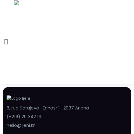
8, rue Sarajevo- Ennasr 1- 2037 Ariana
(+216) 29 342 131
hello@ijeni.tn