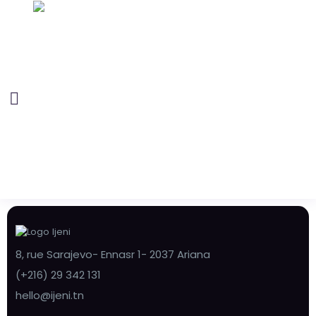
8, rue Sarajevo- Ennasr 1- 2037 Ariana
(+216) 29 342 131
hello@ijeni.tn