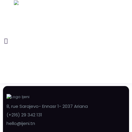
8, rue Sarajevo- Ennasr 1- 2037 Ariana
(+216) 29 342 131
hello@ijeni.tn