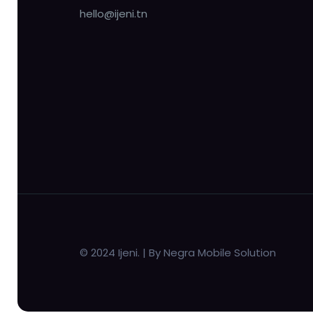
hello@ijeni.tn
© 2024 Ijeni. | By Negra Mobile Solution