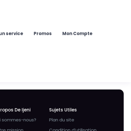
un service
Promos
Mon Compte
Propos De Ijeni
Sujets Utiles
i sommes-nous?
Plan du site
tre mission
Condition d’utilisation