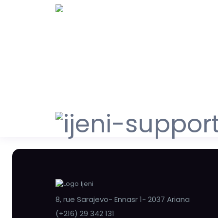
8, rue Sarajevo- Ennasr 1- 2037 Ariana
(+216) 29 342 131