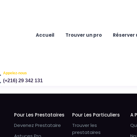
Accueil
Trouver un pro
Réserver 
Appelez-nous
(+216) 29 342 131
Pour Les Prestataires
Pour Les Particuliers
A 
Devenez Prestataire
Trouver les
Qu
prestataires
Astuces Pro
No