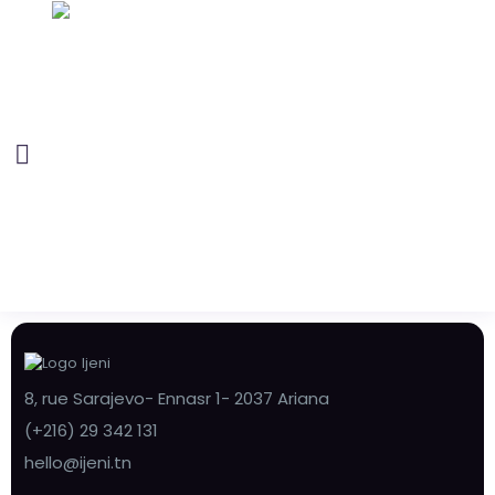
8, rue Sarajevo- Ennasr 1- 2037 Ariana
(+216) 29 342 131
hello@ijeni.tn