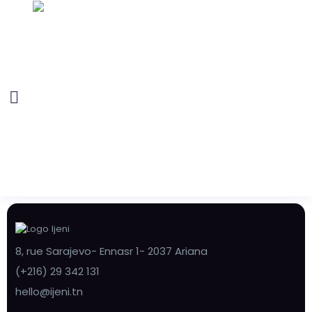
8, rue Sarajevo- Ennasr 1- 2037 Ariana
(+216) 29 342 131
hello@ijeni.tn