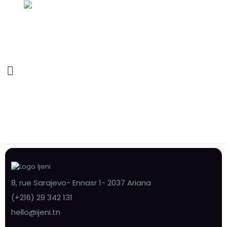
8, rue Sarajevo- Ennasr 1- 2037 Ariana
(+216) 29 342 131
hello@ijeni.tn