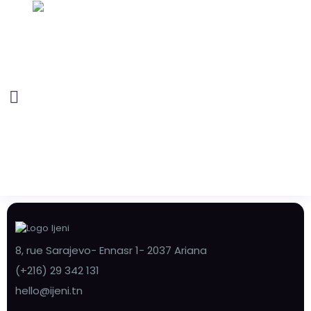
8, rue Sarajevo- Ennasr 1- 2037 Ariana
(+216) 29 342 131
hello@ijeni.tn