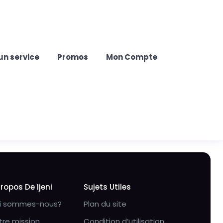
un service
Promos
Mon Compte
Propos De Ijeni
Sujets Utiles
i sommes-nous?
Plan du site
tre mission
Condition d’utilisation