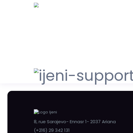
8, rue Sarajevo- Ennasr 1- 2037 Ariana
(+216) 29 342 131