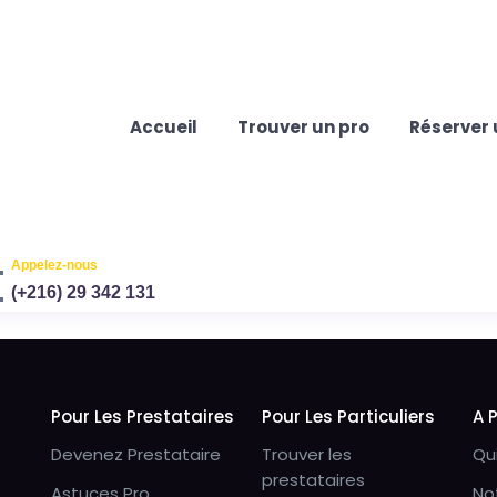
Accueil
Trouver un pro
Réserver 
Appelez-nous
(+216) 29 342 131
Pour Les Prestataires
Pour Les Particuliers
A 
Devenez Prestataire
Trouver les
Qu
prestataires
Astuces Pro
No