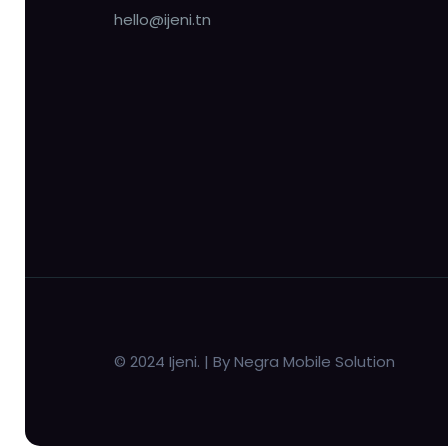
hello@ijeni.tn
© 2024 Ijeni. | By Negra Mobile Solution