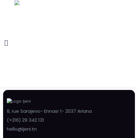
8, rue Sarajevo- Ennasr 1- 2037 Ariana
(+216) 29 342 131
hello@ijeni.tn