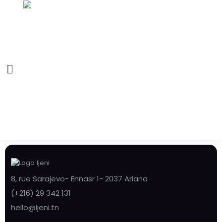
8, rue Sarajevo- Ennasr 1- 2037 Ariana
(+216) 29 342 131
hello@ijeni.tn