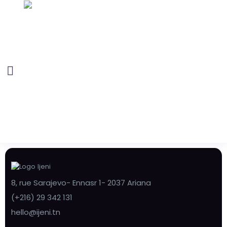
8, rue Sarajevo- Ennasr 1- 2037 Ariana
(+216) 29 342 131
hello@ijeni.tn