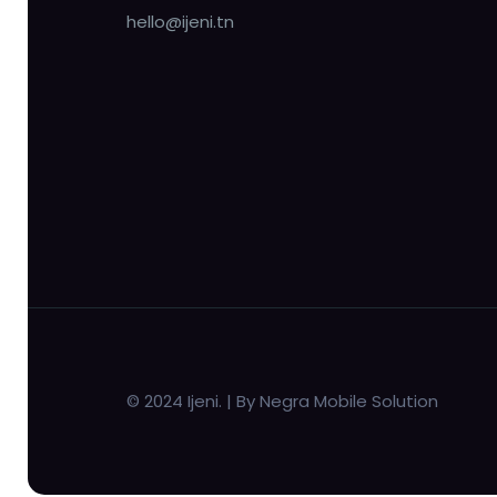
hello@ijeni.tn
© 2024 Ijeni. | By Negra Mobile Solution