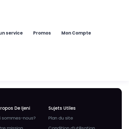
un service
Promos
Mon Compte
Propos De Ijeni
Sujets Utiles
i sommes-nous?
Plan du site
tre mission
Condition d’utilisation