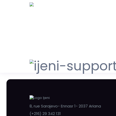
8, rue Sarajevo- Ennasr 1- 2037 Ariana
(+216) 29 342 131