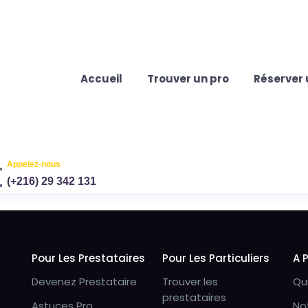
Accueil
Trouver un pro
Réserver 
Appelez-nous
(+216) 29 342 131
Pour Les Prestataires
Pour Les Particuliers
A 
Devenez Prestataire
Trouver les
Qu
prestataires
Astuces Pro
No