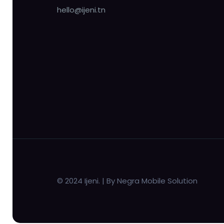
hello@ijeni.tn
© 2024 Ijeni. | By Negra Mobile Solution