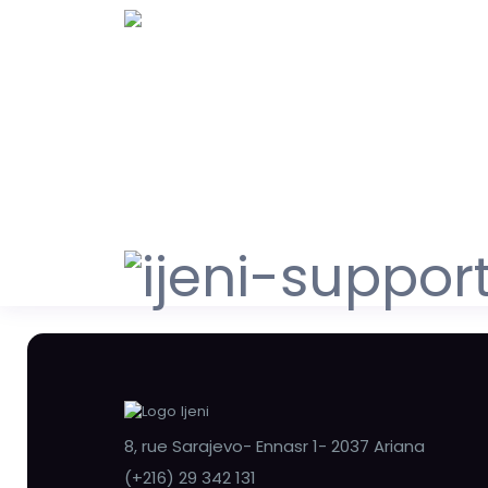
8, rue Sarajevo- Ennasr 1- 2037 Ariana
(+216) 29 342 131