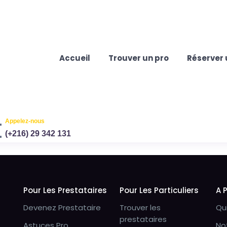
Accueil
Trouver un pro
Réserver 
Appelez-nous
(+216) 29 342 131
Pour Les Prestataires
Pour Les Particuliers
A 
Devenez Prestataire
Trouver les
Qu
prestataires
Astuces Pro
No