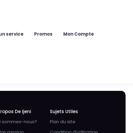
un service
Promos
Mon Compte
Propos De Ijeni
Sujets Utiles
i sommes-nous?
Plan du site
tre mission
Condition d’utilisation