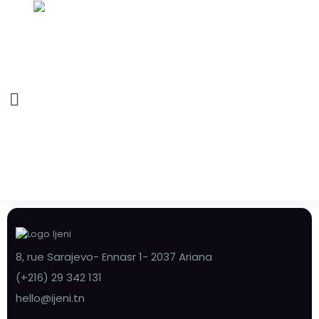
8, rue Sarajevo- Ennasr 1- 2037 Ariana
(+216) 29 342 131
hello@ijeni.tn