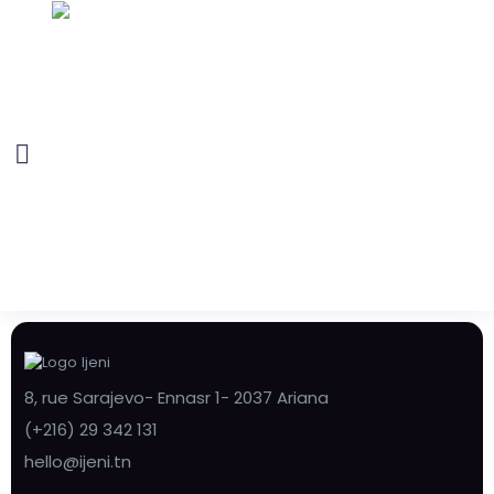
8, rue Sarajevo- Ennasr 1- 2037 Ariana
(+216) 29 342 131
hello@ijeni.tn