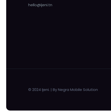
hello@ijeni.tn
© 2024 Ijeni. | By Negra Mobile Solution