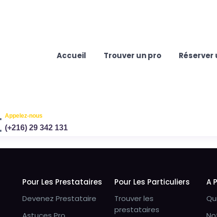
Accueil
Trouver un pro
Réserver 
Appelez-nous
(+216) 29 342 131
Pour Les Prestataires
Pour Les Particuliers
A 
Devenez Prestataire
Trouver les
Qu
prestataires
Astuces Pro
No