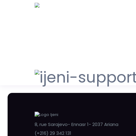
8, rue Sarajevo- Ennasr 1- 2037 Ariana
(+216) 29 342 131