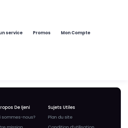
un service
Promos
Mon Compte
Propos De Ijeni
Sujets Utiles
i sommes-nous?
Plan du site
tre mission
Condition d’utilisation