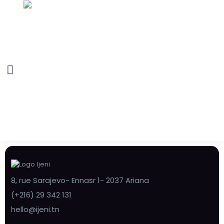
8, rue Sarajevo- Ennasr 1- 2037 Ariana
(+216) 29 342 131
hello@ijeni.tn