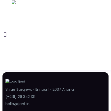
8, rue Sarajevo- Ennasr 1- 2037 Ariana
(+216) 29 342 131
hello@ijeni.tn