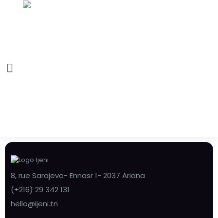
8, rue Sarajevo- Ennasr 1- 2037 Ariana
(+216) 29 342 131
hello@ijeni.tn