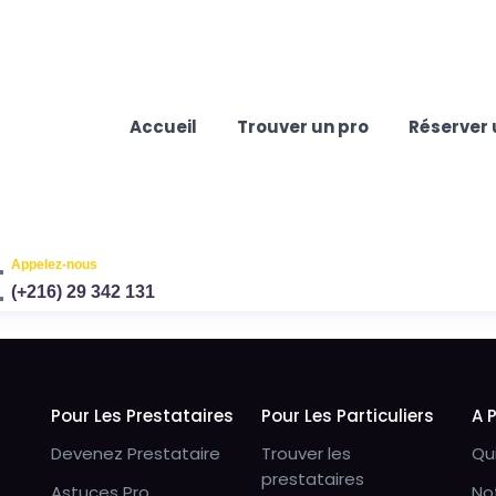
Accueil
Trouver un pro
Réserver 
Appelez-nous
(+216) 29 342 131
Pour Les Prestataires
Pour Les Particuliers
A 
Devenez Prestataire
Trouver les
Qu
prestataires
Astuces Pro
No