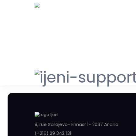
8, rue Sarajevo- Ennasr 1- 2037 Ariana
(+216) 29 342 131