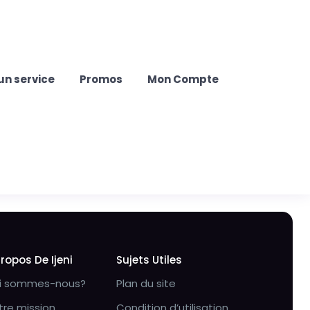
un service
Promos
Mon Compte
Propos De Ijeni
Sujets Utiles
i sommes-nous?
Plan du site
tre mission
Condition d’utilisation