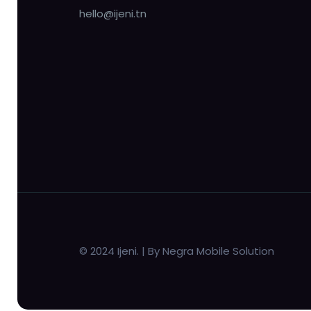
hello@ijeni.tn
© 2024 Ijeni. | By Negra Mobile Solution