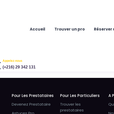
Accueil
Trouver un pro
Réserver 
Appelez-nous
(+216) 29 342 131
Pour Les Prestataires
Pour Les Particuliers
A 
Devenez Prestataire
Trouver les
Qu
prestataires
Astuces Pro
No