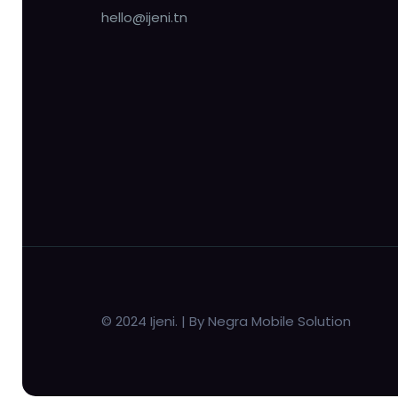
hello@ijeni.tn
© 2024 Ijeni. | By Negra Mobile Solution