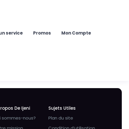
un service
Promos
Mon Compte
Propos De Ijeni
Sujets Utiles
i sommes-nous?
Plan du site
tre mission
Condition d’utilisation