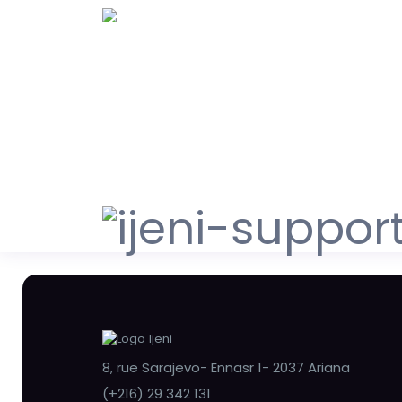
8, rue Sarajevo- Ennasr 1- 2037 Ariana
(+216) 29 342 131