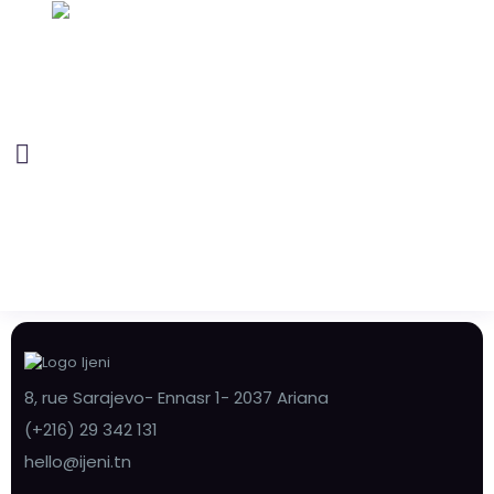
8, rue Sarajevo- Ennasr 1- 2037 Ariana
(+216) 29 342 131
hello@ijeni.tn