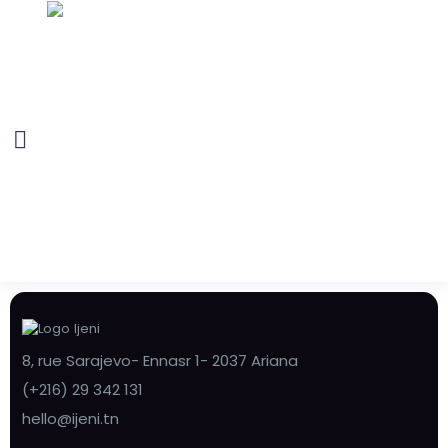
8, rue Sarajevo- Ennasr 1- 2037 Ariana
(+216) 29 342 131
hello@ijeni.tn