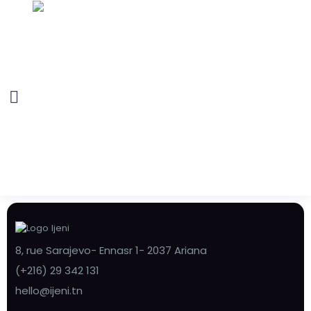
8, rue Sarajevo- Ennasr 1- 2037 Ariana
(+216) 29 342 131
hello@ijeni.tn