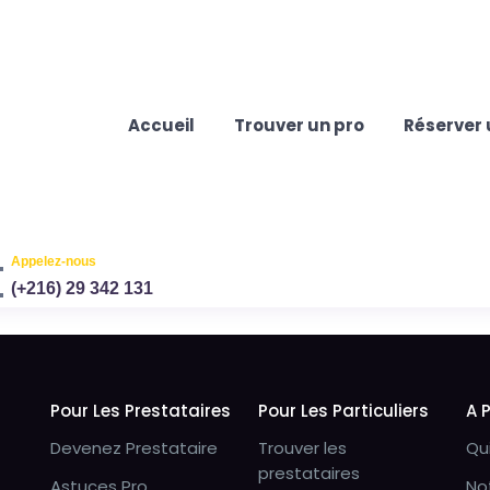
Accueil
Trouver un pro
Réserver 
Appelez-nous
(+216) 29 342 131
Pour Les Prestataires
Pour Les Particuliers
A 
Devenez Prestataire
Trouver les
Qu
prestataires
Astuces Pro
No