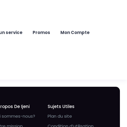
un service
Promos
Mon Compte
Propos De Ijeni
Sujets Utiles
i sommes-nous?
Plan du site
tre mission
Condition d’utilisation