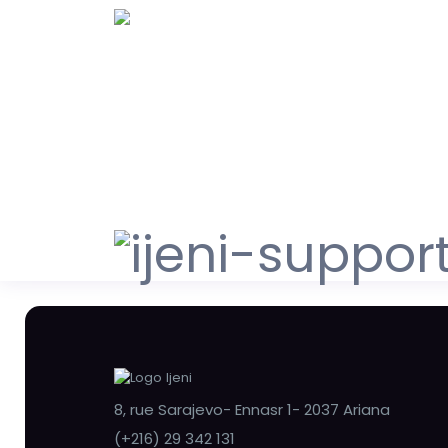
8, rue Sarajevo- Ennasr 1- 2037 Ariana
(+216) 29 342 131