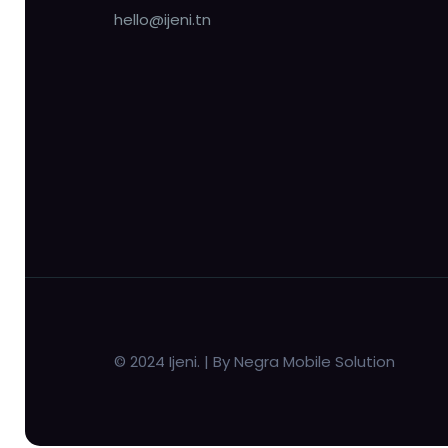
hello@ijeni.tn
© 2024 Ijeni. | By Negra Mobile Solution