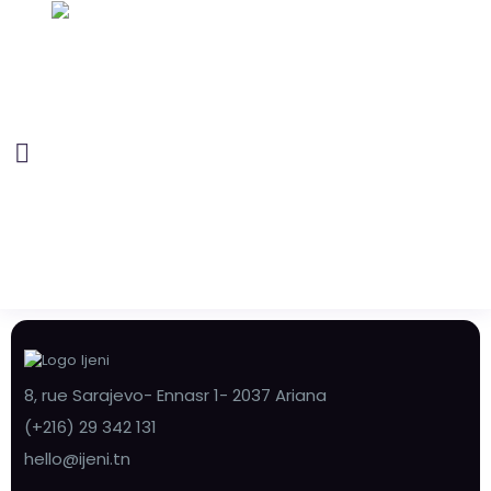
8, rue Sarajevo- Ennasr 1- 2037 Ariana
(+216) 29 342 131
hello@ijeni.tn