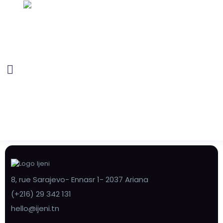
8, rue Sarajevo- Ennasr 1- 2037 Ariana
(+216) 29 342 131
hello@ijeni.tn