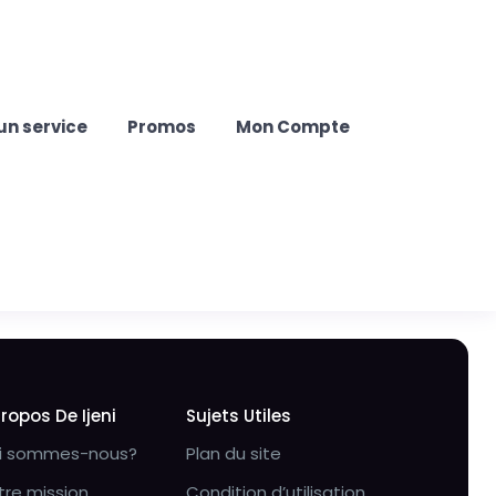
un service
Promos
Mon Compte
Propos De Ijeni
Sujets Utiles
i sommes-nous?
Plan du site
tre mission
Condition d’utilisation