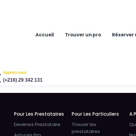
Accueil
Trouver un pro
Réserver 
Appelez-nous
(+216) 29 342 131
Pour Les Prestataires
Pour Les Particuliers
A 
Devenez Prestataire
Trouver les
Qu
prestataires
Astuces Pro
No