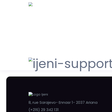
8, rue Sarajevo- Ennasr 1- 2037 Ariana
(+216) 29 342 131