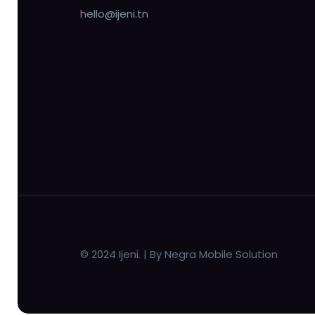
hello@ijeni.tn
© 2024 Ijeni. | By Negra Mobile Solution