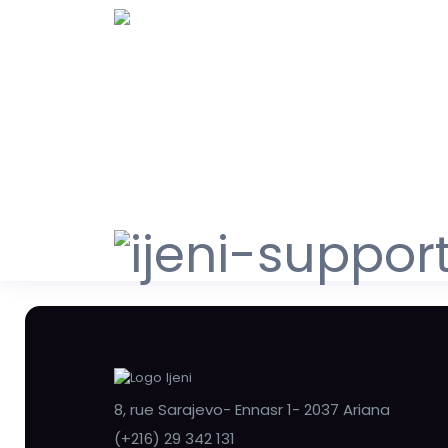
8, rue Sarajevo- Ennasr 1- 2037 Ariana
(+216) 29 342 131