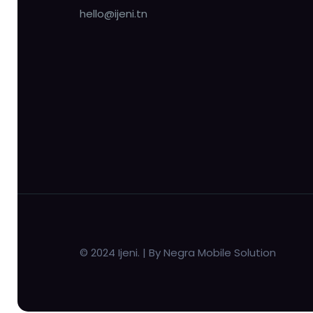
hello@ijeni.tn
© 2024 Ijeni. | By Negra Mobile Solution