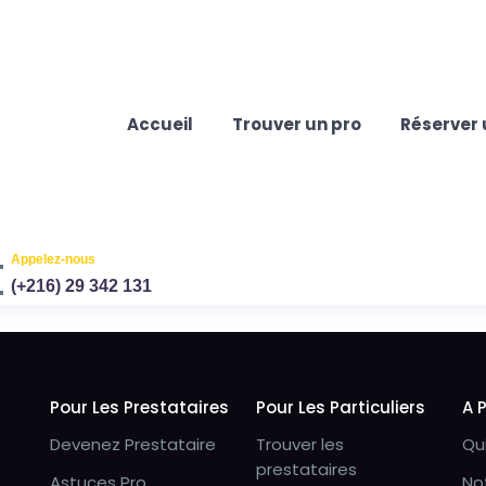
Accueil
Trouver un pro
Réserver 
Appelez-nous
(+216) 29 342 131
Pour Les Prestataires
Pour Les Particuliers
A 
Devenez Prestataire
Trouver les
Qu
prestataires
Astuces Pro
No