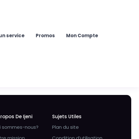
un service
Promos
Mon Compte
Propos De Ijeni
Sujets Utiles
i sommes-nous?
Plan du site
tre mission
Condition d’utilisation