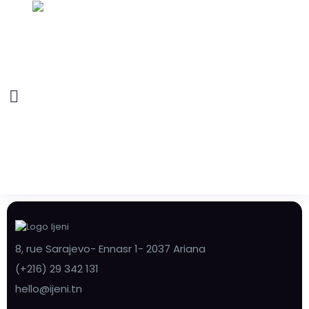
8, rue Sarajevo- Ennasr 1- 2037 Ariana
(+216) 29 342 131
hello@ijeni.tn