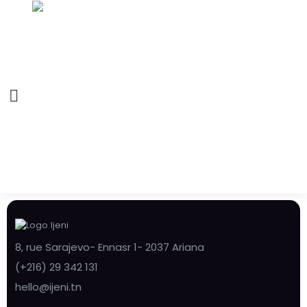
8, rue Sarajevo- Ennasr 1- 2037 Ariana
(+216) 29 342 131
hello@ijeni.tn