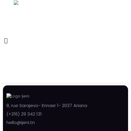
8, rue Sarajevo- Ennasr 1- 2037 Ariana
(+216) 29 342 131
hello@ijeni.tn