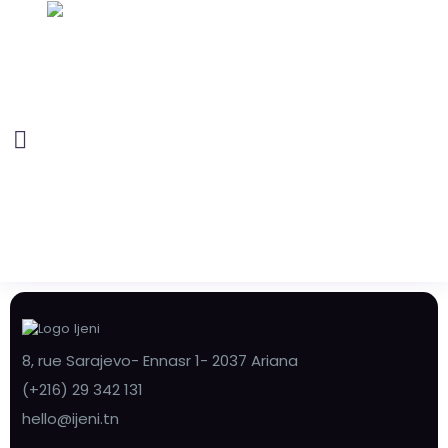
8, rue Sarajevo- Ennasr 1- 2037 Ariana
(+216) 29 342 131
hello@ijeni.tn