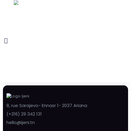
8, rue Sarajevo- Ennasr 1- 2037 Ariana
(+216) 29 342 131
hello@ijeni.tn