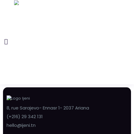
8, rue Sarajevo- Ennasr 1- 2037 Ariana
(+216) 29 342 131
hello@ijeni.tn