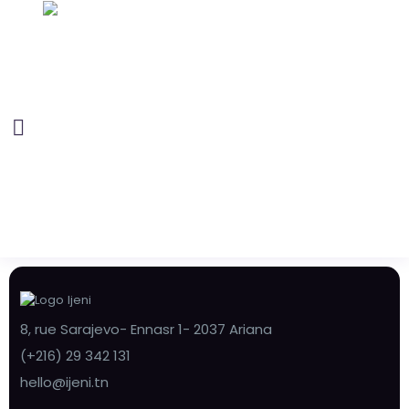
8, rue Sarajevo- Ennasr 1- 2037 Ariana
(+216) 29 342 131
hello@ijeni.tn