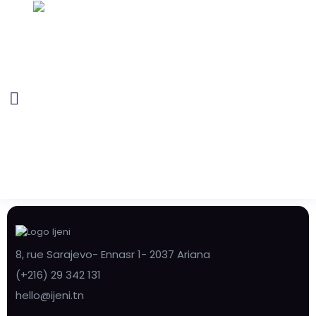
8, rue Sarajevo- Ennasr 1- 2037 Ariana
(+216) 29 342 131
hello@ijeni.tn